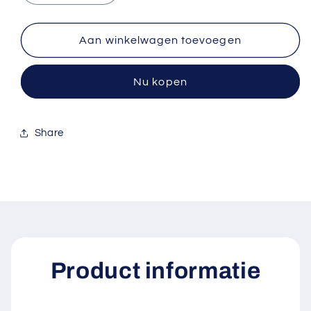
verlagen
verhogen
voor
voor
Freestyle
Freestyle
Aan winkelwagen toevoegen
Libre
Libre
Reader
Reader
Nu kopen
Sticker
Sticker
Share
Product informatie